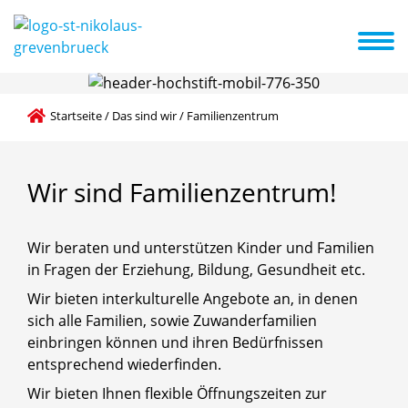
nspaziert
Das sind wir
Schwerpunkte
Partner
FAQ
Aktuelles
Startseite
/
Das sind wir
/
Familienzentrum
Wir
sind
Familienzentrum!
Wir beraten und unterstützen Kinder und Familien
in Fragen der Erziehung, Bildung, Gesundheit etc.
Wir bieten interkulturelle Angebote an, in denen
sich alle Familien, sowie Zuwanderfamilien
einbringen können und ihren Bedürfnissen
entsprechend wiederfinden.
Wir bieten Ihnen flexible Öffnungszeiten zur